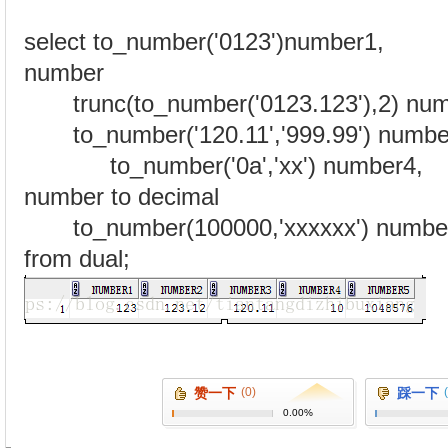
select to_number('0123')number1, --
number
trunc(to_number('0123.123'),2) num
to_number('120.11','999.99') numbe
to_number('0a','xx') number4, -
number to decimal
to_number(100000,'xxxxxx') numbe
from dual;
赞一下
(0)
踩一下
0.00%