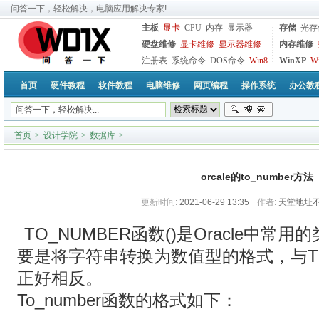
问答一下，轻松解决，电脑应用解决专家!
主板
显卡
CPU
内存
显示器
存储
光存
硬盘维修
显卡维修
显示器维修
内存维修
注册表
系统命令
DOS命令
Win8
WinXP
W
首页
硬件教程
软件教程
电脑维修
网页编程
操作系统
办公教
首页
>
设计学院
>
数据库
>
orcale的to_number方法
更新时间:
2021-06-29 13:35
作者:
天堂地址不
TO_NUMBER函数()是Oracle中
要是将字符串转换为数值型的格式，与TO
正好相反。
To_number函数的格式如下：