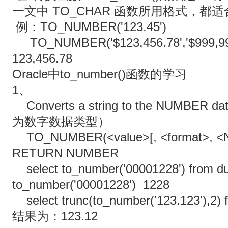
一文中 TO_CHAR 函数所用格式，都
例：TO_NUMBER('123.45')
TO_NUMBER('$123,456.78','$999
123,456.78
Oracle中to_number()函数的学习
1、
Converts a string to the NUMBE
为数字数据类型）
TO_NUMBER(<value>[, <format>, <N
RETURN NUMBER
select to_number('00001228') from dua
to_number('00001228') 1228
select trunc(to_number('123.123'),2) f
结果为：123.12