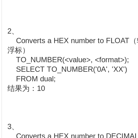
2、
Converts a HEX number to F
浮标）
TO_NUMBER(<value>, <format>);
SELECT TO_NUMBER('0A', 'XX')
FROM dual;
结果为：10
3、
Converts a HEX number to D