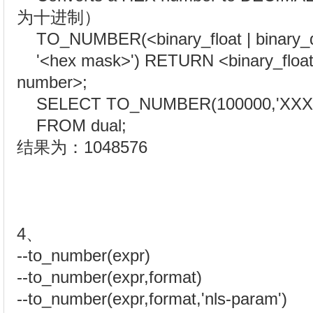
为十进制）
TO_NUMBER(<binary_float | binary_d
'<hex mask>') RETURN <binary_float |
number>;
SELECT TO_NUMBER(100000,'XXX
FROM dual;
结果为：1048576
4、
--to_number(expr)
--to_number(expr,format)
--to_number(expr,format,'nls-param')