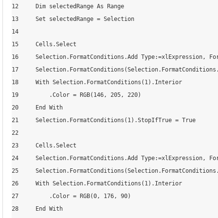
12     Dim selectedRange As Range

13     Set selectedRange = Selection

14     

15     Cells.Select

16     Selection.FormatConditions.Add Type:=xlExpression, For
17     Selection.FormatConditions(Selection.FormatConditions.
18     With Selection.FormatConditions(1).Interior

19         .Color = RGB(146, 205, 220)

20     End With

21     Selection.FormatConditions(1).StopIfTrue = True

22     

23     Cells.Select

24     Selection.FormatConditions.Add Type:=xlExpression, Fo
25     Selection.FormatConditions(Selection.FormatConditions.
26     With Selection.FormatConditions(1).Interior

27         .Color = RGB(0, 176, 90)

28     End With
