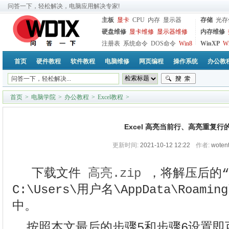
问答一下，轻松解决，电脑应用解决专家!
主板
显卡
CPU
内存
显示器
存储
光存
硬盘维修
显卡维修
显示器维修
内存维修
注册表
系统命令
DOS命令
Win8
WinXP
W
首页
硬件教程
软件教程
电脑维修
网页编程
操作系统
办公教
首页
>
电脑学院
>
办公教程
>
Excel教程
>
Excel 高亮当前行、高亮重复行
更新时间:
2021-10-12 12:22
作者:
woten
下载文件
高亮.zip
，将解压后的“高
C:\Users\用户名\AppData\Roaming
中。
按照本文最后的步骤5和步骤6设置即