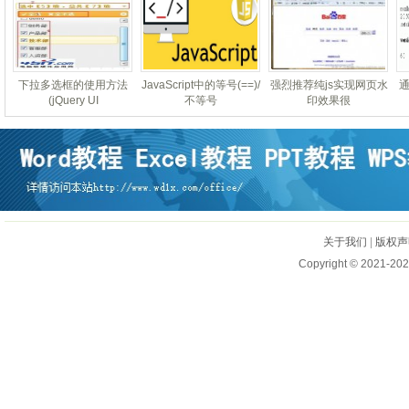
下拉多选框的使用方法
JavaScript中的等号(==)/
强烈推荐纯js实现网页水
通
(jQuery UI
不等号
印效果很
关于我们
|
版权声
Copyright © 2021-202