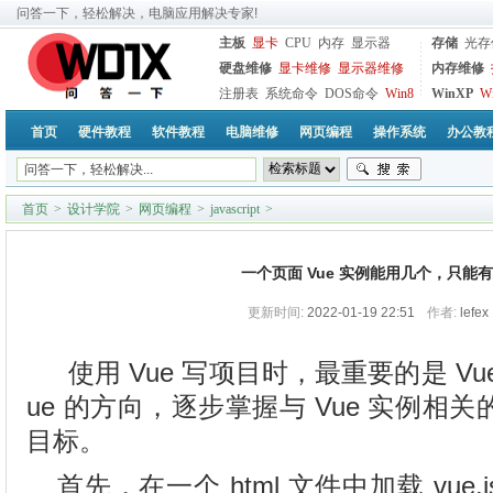
问答一下，轻松解决，电脑应用解决专家!
主板
显卡
CPU
内存
显示器
存储
光存
硬盘维修
显卡维修
显示器维修
内存维修
注册表
系统命令
DOS命令
Win8
WinXP
W
首页
硬件教程
软件教程
电脑维修
网页编程
操作系统
办公教
首页
>
设计学院
>
网页编程
>
javascript
>
一个页面 Vue 实例能用几个，只能
更新时间:
2022-01-19 22:51
作者:
lefex
使用 Vue 写项目时，最重要的是 V
ue 的方向，逐步掌握与 Vue 实例相
目标。
首先，在一个 html 文件中加载 vue.j