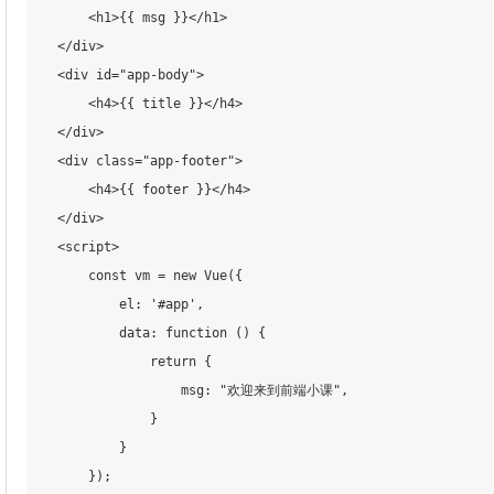
        <h1>{
{ msg }}</h1>

    </div>

    <div id="app-body">

        <h4>{
{ title }}</h4>

    </div>

    <div class="app-footer">

        <h4>{
{ footer }}</h4>

    </div>

    <script>

        const vm = new Vue({

            el: '#app',

            data: function () {

                return {

                    msg: "欢迎来到前端小课",

                }

            }

        });
