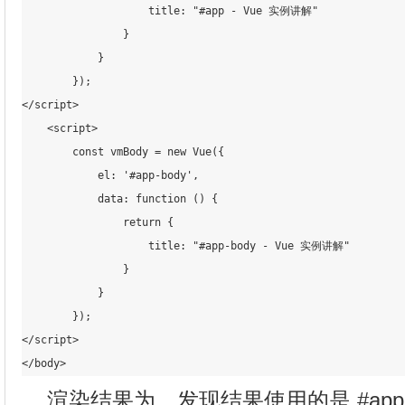
                    title: "#app - Vue 实例讲解"

                }

            }

        });

</script>

    <script>

        const vmBody = new Vue({

            el: '#app-body',

            data: function () {

                return {

                    title: "#app-body - Vue 实例讲解"

                }

            }

        });

</script>

渲染结果为，发现结果使用的是 #ap