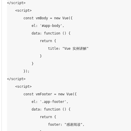
</script>

    <script>

        const vmBody = new Vue({

            el: '#app-body',

            data: function () {

                return {

                    title: "Vue 实例讲解"

                }

            }

        });

</script>

    <script>

        const vmFooter = new Vue({

            el: '.app-footer',

            data: function () {

                return {

                    footer: "感谢阅读",
