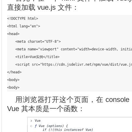
直接加载 vue.js 文件：
<!DOCTYPE html>

<html lang="en">

<head>

    <meta charset="UTF-8">

    <meta name="viewport" content="width=device-width, initia
    <title>Vue实例</title>

    <script src="https://cdn.jsdelivr.net/npm/vue/dist/vue.js
</head>

<body>

用浏览器打开这个页面，在 console
Vue 其本质是一个函数：