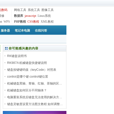
机数码
网络工具
系统工具
图像工具
维修
数据库
javascript
Linux系统
nt
WPS
PHP教程
CSS教程
XML教程
服务器
笔记本电脑
在线问答
你可能感兴趣的内容
RK键盘说明书
RK987A 机械键盘快捷键说明
键盘按键键码值（keyCode）对照表
control是哪个键 control键位置
机械键盘黑轴、青轴、红轴、茶轴的区…
机械键盘如何区分不同轴体？
电脑重装系统后键盘无法使用的解决方…
键盘灵敏度设置方法图文教程 如何调整…