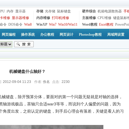
CPU
内存
显示器
存储
光存储
鼠标键盘
硬件综合
机箱电源散热器
手
卡维修
显示器维修
内存维修
打印机维修
主板维修
CPU维修
键盘鼠标
命令
DOS命令
Win8
WinXP
Win7
Win10/Win11
Word教程
Excel教程
PowerPoi
网页编程
操作系统
办公教程
网页设计
Photoshop教程
局域网设置
机械键盘什么轴好？
:
2012-09-04 11:23
作者:
佚名
点击:
2230
机械键盘，除开预算分体，要面对的第一个问题无疑就是对轴的选择，
黑轴游戏极品，茶轴只合适war3等等，而说到个人偏爱的问题，因为
个角度出发，之前认定的键盘，到手后心理会有落差，关键是看人的习