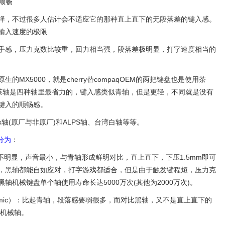
常顺畅
择，不过很多人估计会不适应它的那种直上直下的无段落差的键入感。
输入速度的极限
手感，压力克数比较重，回力相当强，段落差极明显，打字速度相当的
MX5000，就是cherry替compaqOEM的两把键盘也是使用茶
1838。茶轴是四种轴里最省力的，键入感类似青轴，但是更轻，不同就是没有
键入的顺畅感。
mx轴(原厂与非原厂)和ALPS轴、台湾白轴等等。
分为
：
段落感最不明显，声音最小，与青轴形成鲜明对比，直上直下，下压1.5mm即可
，黑轴都能自如应对，打字游戏都适合，但是由于触发键程短，压力克
机械键盘单个轴使用寿命长达5000万次(其他为2000万次)。
or Ergonomic）：比起青轴，段落感要弱很多，而对比黑轴，又不是直上直下的
的机械轴。