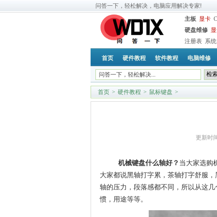
问答一下，轻松解决，电脑应用解决专家!
主板
显卡
硬盘维修
显
注册表
系统
首页
硬件教程
软件教程
电脑维修
首页
>
硬件教程
>
鼠标键盘
>
更新时间
机械键盘什么轴好？
当大家选购
大家都说黑轴打字累，茶轴打字舒服，
轴的压力，段落感都不同，所以从这几
惯，用途等等。