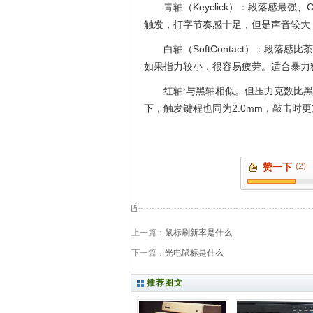
青轴（Keyclick）：段落感最强
触发，打字节奏感十足，但是声音较大，比
白轴（SoftContact）：段
如果指力较小，很容易疲劳。适合暴力
红轴:与黑轴相似。但压力克数比
下，触发键程也同为2.0mm，敲击时
赞一下
(2)
上一篇：
鼠标刷新率是什么
下一篇：
光电鼠标是什么
推荐图文