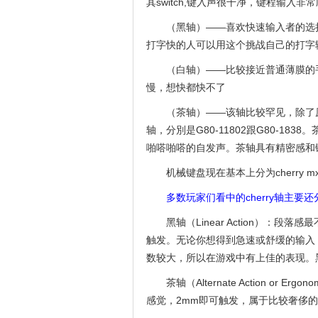
其switch,键入声很干净，键程输入非
（黑轴）——喜欢快速输入者的选
打字快的人可以用这个挑战自己的打字
（白轴）——比较接近普通薄膜的
慢，想快都快不了
（茶轴）——该轴比较罕见，除了原生的
轴，分別是G80-11802跟G80-
啪嗒啪嗒的自发声。茶轴具有精密感和
机械键盘现在基本上分为cherry 
多数玩家们看中的cherry轴主要还
黑轴（Linear Action）：
触发。无论你想得到急速或舒缓的输入
数较大，所以在游戏中有上佳的表现。黑轴
茶轴（Alternate Action 
感觉，2mm即可触发，属于比较奢侈