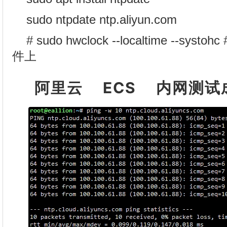
sudo ntpdate ntp.aliyun.com
# sudo hwclock --localtime --s
件上
阿里云 ECS 内网测试