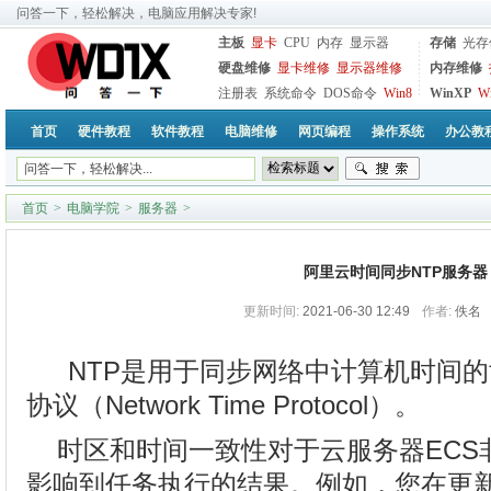
问答一下，轻松解决，电脑应用解决专家!
主板
显卡
CPU
内存
显示器
存储
光存
硬盘维修
显卡维修
显示器维修
内存维修
注册表
系统命令
DOS命令
Win8
WinXP
W
首页
硬件教程
软件教程
电脑维修
网页编程
操作系统
办公教
首页
>
电脑学院
>
服务器
>
阿里云时间同步NTP服务器
更新时间:
2021-06-30 12:49
作者:
佚名
NTP是用于同步网络中计算机时间
协议（Network Time Protocol）。
时区和时间一致性对于云服务器ECS
影响到任务执行的结果。例如，您在更