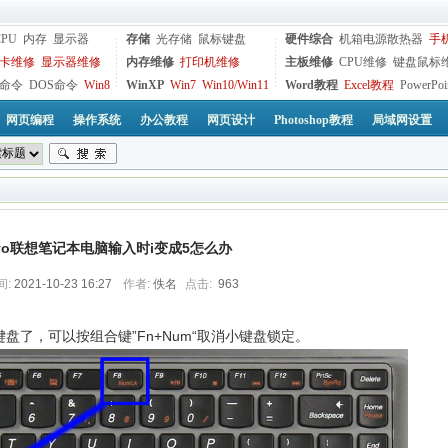
CPU
内存
显示器
存储
光存储
鼠标键盘
硬件综合
机箱电源散热器
手
卡维修
显示器维修
内存维修
打印机维修
主板维修
CPU维修
键盘鼠标
命令
DOS命令
Win8
WinXP
Win7
Win10/Win11
Word教程
Excel教程
PowerPoi
网页编程
操作系统
办公教程
网页设计
Photoshop教程
局域网设置
ovo联想笔记本电脑输入时i变成5怎么办
间:
2021-10-23 16:27
作者:
佚名
点击:
963
盘了，可以按组合键”Fn+Num“取消小键盘锁定。