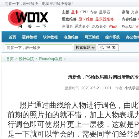
问答一下，轻松解决，电脑应用解决专家!
主板
显卡
CPU
内存
显示器
存储
光存
硬盘维修
显卡维修
显示器维修
内存维修
注册表
系统命令
DOS命令
Win8
WinXP
W
首页
硬件教程
软件教程
电脑维修
网页编程
操作系统
办公教
首页
>
设计学院
>
Photoshop教程
>
清新色，PS给数码照片调出清新的
更新时间:
2021-05-21 11:01
作者:
小钱学
照片通过曲线给人物进行调色，由此
前期的照片拍的就不错，加上人物表现
行调色即可使照片更上一层楼，这就是P
是一下就可以学会的，需要同学们经常