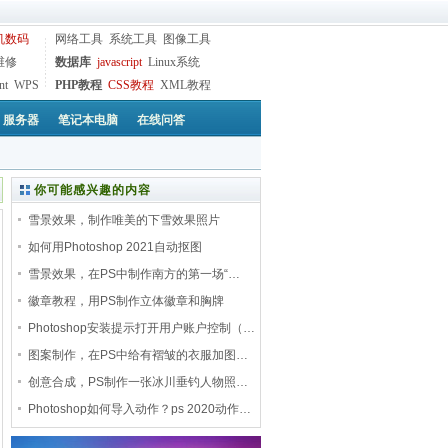
机数码
网络工具
系统工具
图像工具
维修
数据库
javascript
Linux系统
nt
WPS
PHP教程
CSS教程
XML教程
服务器
笔记本电脑
在线问答
你可能感兴趣的内容
雪景效果，制作唯美的下雪效果照片
如何用Photoshop 2021自动抠图
雪景效果，在PS中制作南方的第一场“…
徽章教程，用PS制作立体徽章和胸牌
Photoshop安装提示打开用户账户控制（…
图案制作，在PS中给有褶皱的衣服加图…
创意合成，PS制作一张冰川垂钓人物照…
Photoshop如何导入动作？ps 2020动作…