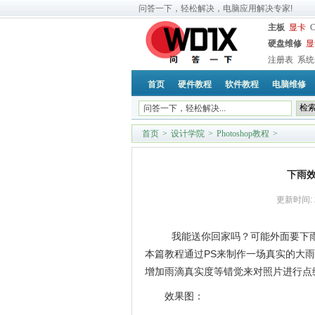
问答一下，轻松解决，电脑应用解决专家!
主板
显卡
硬盘维修
显
注册表
系统
首页
硬件教程
软件教程
电脑维修
首页
>
设计学院
>
Photoshop教程
>
下雨
更新时间:
我能送你回家吗？可能外面要下
本篇教程通过PS来制作一场真实的大
增加雨滴真实度等错觉来对照片进行点
效果图：