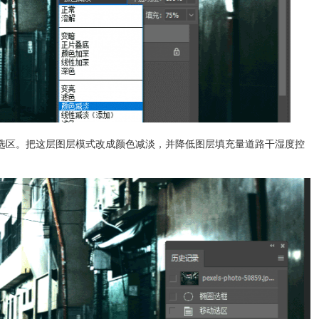
在的选区。把这层图层模式改成颜色减淡，并降低图层填充量道路干湿度控