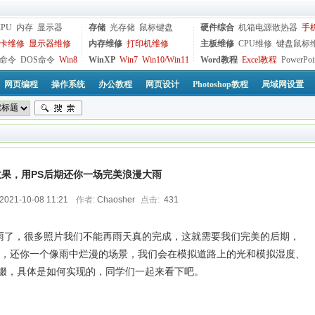
CPU
内存
显示器
存储
光存储
鼠标键盘
硬件综合
机箱电源散热器
手
卡维修
显示器维修
内存维修
打印机维修
主板维修
CPU维修
键盘鼠标
命令
DOS命令
Win8
WinXP
Win7
Win10/Win11
Word教程
Excel教程
PowerPoi
网页编程
操作系统
办公教程
网页设计
Photoshop教程
局域网设置
效果，用PS后期还你一场完美浪漫大雨
2021-10-08 11:21
作者:
Chaosher
点击:
431
雨了，很多照片我们不能再雨天真的完成，这就需要我们完美的后期，
雨，还你一个像雨中烂漫的场景，我们会在模拟道路上的光和模拟湿度、
缀，具体是如何实现的，同学们一起来看下吧。