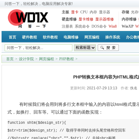
问答一下，轻松解决，电脑应用解决专家!
主板
显卡
CPU
内存
显示器
存储
光存
硬盘维修
显卡维修
显示器维修
内存维修
注册表
系统命令
DOS命令
Win8
WinXP
W
首页
硬件教程
软件教程
电脑维修
网页编程
操作系统
办公教
首页
>
设计学院
>
网页编程
>
PHP教程
>
PHP转换文本框内容为HTML格
更新时间:
2021-07-29 13:13
作者:
佚名
有时候我们将会用到将多行文本框中输入的内容以html格式
式，如换行、回车等。可以通过下面的函数实现：
function shtm($design_str){

$str=trim($design_str); // 取得字串同时去掉头尾空格和空回车

//$str=str_replace("<br>","",$str); // 去掉<br>标签
