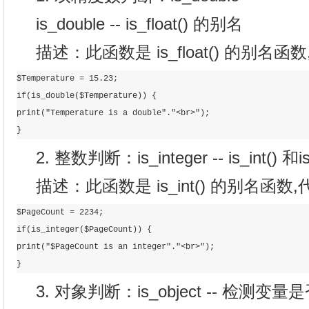
is_double -- is_float() 的别名
描述：此函数是 is_float() 的别名
$Temperature = 15.23;  

if(is_double($Temperature)) {  

print("Temperature is a double"."<br>");  

}
2. 整数判断：is_integer -- is_int() 和
描述：此函数是 is_int() 的别名函数
$PageCount = 2234;  

if(is_integer($PageCount)) {  

print("$PageCount is an integer"."<br>");  

}
3. 对象判断：is_object -- 检测