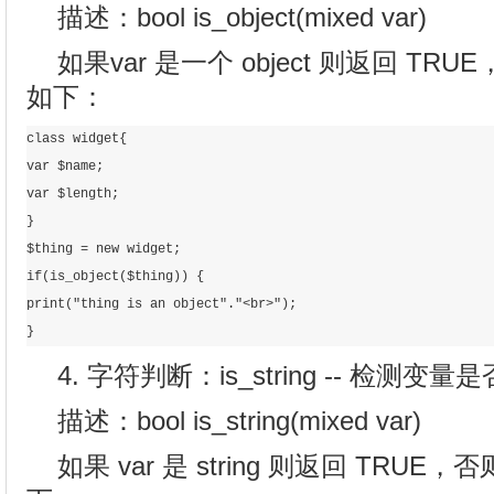
描述：bool is_object(mixed var)
如果var 是一个 object 则返回 TRU
如下：
class widget{  

var $name;  

var $length;  

}  

$thing = new widget;  

if(is_object($thing)) {  

print("thing is an object"."<br>");  

}
4. 字符判断：is_string -- 检测变
描述：bool is_string(mixed var)
如果 var 是 string 则返回 TRUE