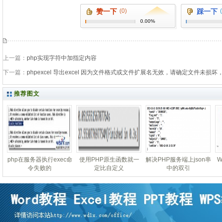
赞一下
(0)
踩一下
0.00%
上一篇：
php实现字符中加指定内容
下一篇：
phpexcel 导出excel 因为文件格式或文件扩展名无效，请确定文件未
推荐图文
php在服务器执行exec命
使用PHP原生函数就一
解决PHP服务端上json串
W
令失败的
定比自定义
中的双引