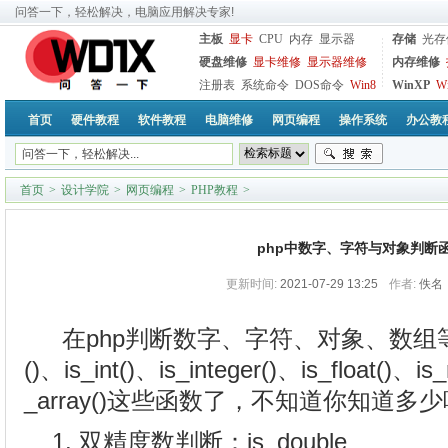
问答一下，轻松解决，电脑应用解决专家!
主板
显卡
CPU
内存
显示器
存储
光存
硬盘维修
显卡维修
显示器维修
内存维修
注册表
系统命令
DOS命令
Win8
WinXP
W
首页
硬件教程
软件教程
电脑维修
网页编程
操作系统
办公教
首页
>
设计学院
>
网页编程
>
PHP教程
>
php中数字、字符与对象判断
更新时间:
2021-07-29 13:25
作者:
佚名
在php判断数字、字符、对象、数组等包
()、is_int()、is_integer()、is_float()、is_
_array()这些函数了，不知道你知道多
1. 双精度数判断：is_double