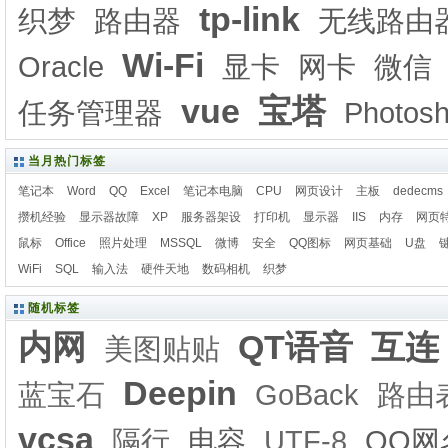
tp-link
织梦
路由器
无线路由
Wi-Fi
Oracle
显卡
网卡
微信
vue
宝塔
任务管理器
Photos
当月热门标签
笔记本
Word
QQ
Excel
笔记本电脑
CPU
网页设计
主板
dedecms
攒机经验
显示器故障
XP
服务器架设
打印机
显示器
IIS
内存
网页
鼠标
Office
照片处理
MSSQL
微博
安全
QQ图标
网页基础
U盘
WiFi
SQL
输入法
硬件天地
数码相机
织梦
随机标签
内网
QT语音
互连
美图贴贴
Deepin
蓝宝石
GoBack
路由
vcsa
隔行
电容
UTF-8
QQ网