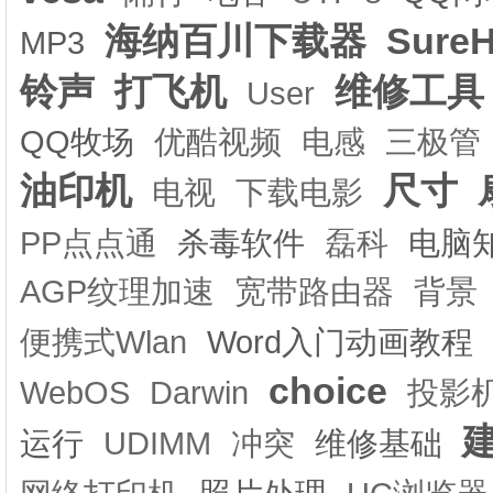
海纳百川下载器
Sure
MP3
铃声
打飞机
维修工具
User
QQ牧场
优酷视频
电感
三极管
油印机
尺寸
电视
下载电影
PP点点通
杀毒软件
磊科
电脑
AGP纹理加速
宽带路由器
背景
便携式Wlan
Word入门动画教程
choice
WebOS
Darwin
投影
运行
UDIMM
冲突
维修基础