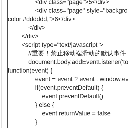
<div class="page">5</div>
<div class="page" style="backgro
color:#dddddd;">6</div>
</div>
</div>
<script type="text/javascript">
//重要！禁止移动端滑动的默认事件
document.body.addEventListener('to
function(event) {
event = event ? event : window.ev
if(event.preventDefault) {
event.preventDefault()
} else {
event.returnValue = false
}