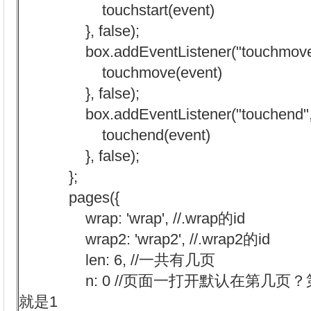
touchstart(event)
}, false);
box.addEventListener("touchmove", f
touchmove(event)
}, false);
box.addEventListener("touchend", fu
touchend(event)
}, false);
};
pages({
wrap: 'wrap', //.wrap的id
wrap2: 'wrap2', //.wrap2的id
len: 6, //一共有几页
n: 0 //页面一打开默认在第几页？
就是1