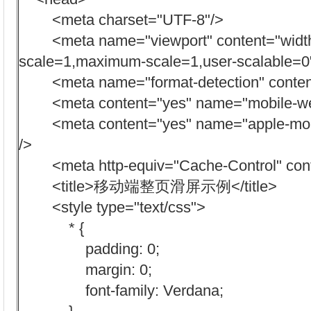
<meta charset="UTF-8"/>
<meta name="viewport" content="width=de
scale=1,maximum-scale=1,user-scalable=0"
<meta name="format-detection" content
<meta content="yes" name="mobile-we
<meta content="yes" name="apple-mobi
/>
<meta http-equiv="Cache-Control" conte
<title>移动端整页滑屏示例</title>
<style type="text/css">
* {
padding: 0;
margin: 0;
font-family: Verdana;