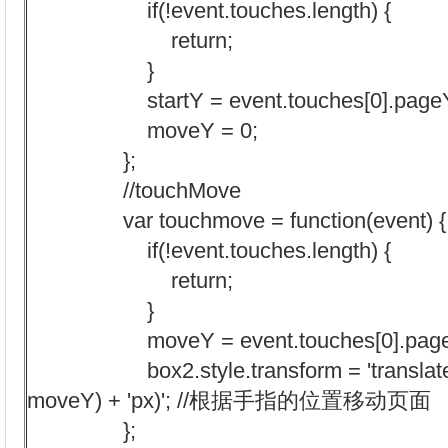
if(!event.touches.length) {
return;
}
startY = event.touches[0].page
moveY = 0;
};
//touchMove
var touchmove = function(event) {
if(!event.touches.length) {
return;
}
moveY = event.touches[0].pageY -
box2.style.transform = 'translateY('
moveY) + 'px)'; //根据手指的位置移动页面
};