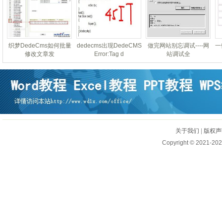
织梦DedeCms如何批量
dedecms出现DedeCMS
做完网站别忘调试----网
一
修改文章发
Error:Tag d
站调试全
关于我们
|
版权声
Copyright © 2021-202