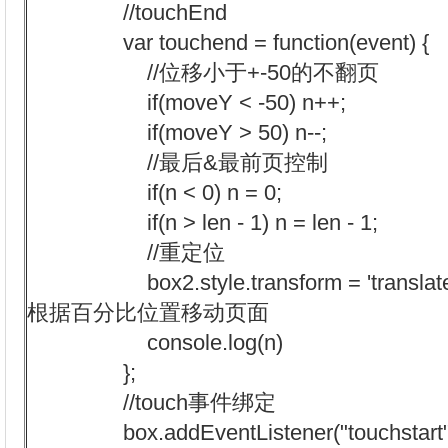
//touchEnd
var touchend = function(event) {
//位移小于+-50的不翻页
if(moveY < -50) n++;
if(moveY > 50) n--;
//最后&最前页控制
if(n < 0) n = 0;
if(n > len - 1) n = len - 1;
//重定位
box2.style.transform = 'translateY(' +
根据百分比位置移动页面
console.log(n)
};
//touch事件绑定
box.addEventListener("touchstart", f