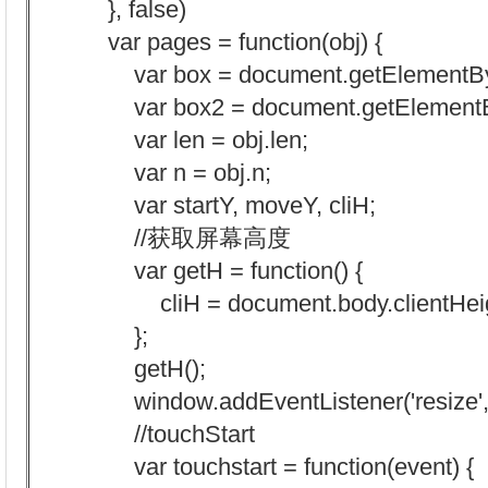
}, false)
var pages = function(obj) {
var box = document.getElementById
var box2 = document.getElementByI
var len = obj.len;
var n = obj.n;
var startY, moveY, cliH;
//获取屏幕高度
var getH = function() {
cliH = document.body.clientHeig
};
getH();
window.addEventListener('resize', ge
//touchStart
var touchstart = function(event) {