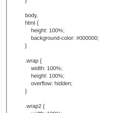
}
body,
html {
height: 100%;
background-color: #000000;
}
.wrap {
width: 100%;
height: 100%;
overflow: hidden;
}
.wrap2 {