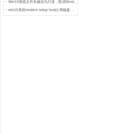
Win10系统文件夹被设为只读，取消Word…
win10系统modern setup host占用磁盘…