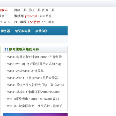
机数码
网络工具
系统工具
图像工具
维修
数据库
javascript
Linux系统
nt
WPS
PHP教程
CSS教程
XML教程
服务器
笔记本电脑
在线问答
你可能感兴趣的内容
Win10电脑更新后小娜Cortana不能登录…
Windows10任务栏取消显示资讯和兴趣
Win11改成Win10右键菜单
Win10/Win11：恢复Win7照片查看器
Win10系统文件夹被设为只读，取消Word…
Win10微软帐户切换不回Administrator…
win10系统弹出：audio software 窗口…
win10右键桌面刷新，反应迟钝，刷新后…