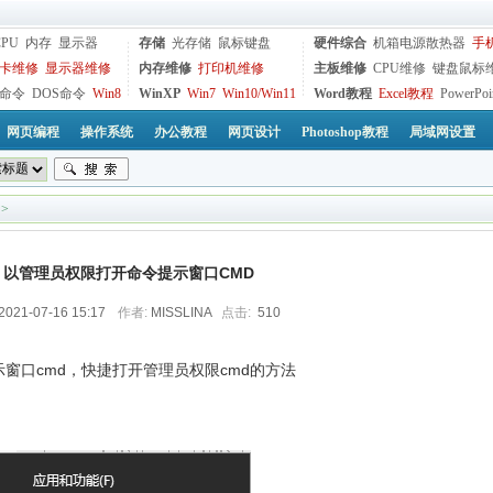
CPU
内存
显示器
存储
光存储
鼠标键盘
硬件综合
机箱电源散热器
手
卡维修
显示器维修
内存维修
打印机维修
主板维修
CPU维修
键盘鼠标
命令
DOS命令
Win8
WinXP
Win7
Win10/Win11
Word教程
Excel教程
PowerPoi
网页编程
操作系统
办公教程
网页设计
Photoshop教程
局域网设置
>
10 以管理员权限打开命令提示窗口CMD
2021-07-16 15:17
作者:
MISSLINA
点击:
510
提示窗口cmd，快捷打开管理员权限cmd的方法