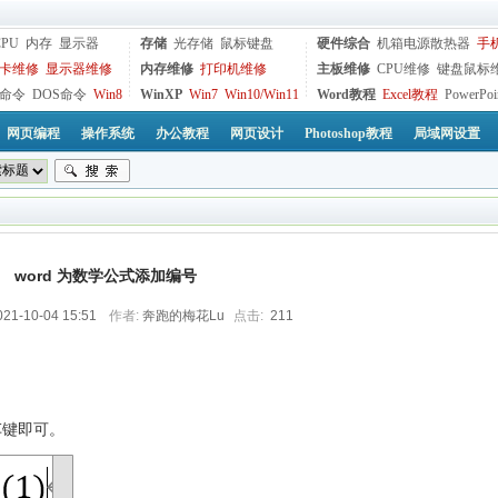
CPU
内存
显示器
存储
光存储
鼠标键盘
硬件综合
机箱电源散热器
手
卡维修
显示器维修
内存维修
打印机维修
主板维修
CPU维修
键盘鼠标
命令
DOS命令
Win8
WinXP
Win7
Win10/Win11
Word教程
Excel教程
PowerPoi
网页编程
操作系统
办公教程
网页设计
Photoshop教程
局域网设置
word 为数学公式添加编号
021-10-04 15:51
作者:
奔跑的梅花Lu
点击:
211
车键即可。