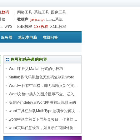
机数码
网络工具
系统工具
图像工具
维修
数据库
javascript
Linux系统
nt
WPS
PHP教程
CSS教程
XML教程
服务器
笔记本电脑
在线问答
你可能感兴趣的内容
Word中插入Matlab公式的小技巧
Matlab将代码带颜色无乱码复制到Word
Word一行有空白格，却无法输入新的文…
Word文档中插入的图片显示不全、嵌入…
安装Mendeley后Word中没有出现对应的
M…
word工具栏加载MathType选项卡的解决…
word中论文首页下面基金项目、作者简…
word页码任意设置，如显示在页脚外侧…