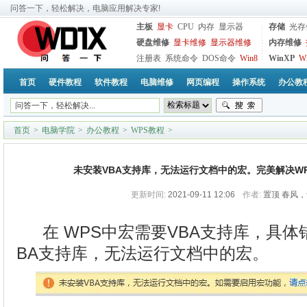
问答一下，轻松解决，电脑应用解决专家!
主板
显卡
CPU
内存
显示器
存储
光存
硬盘维修
显卡维修
显示器维修
内存维修
注册表
系统命令
DOS命令
Win8
WinXP
W
首页
硬件教程
软件教程
电脑维修
网页编程
操作系统
办公教
首页
>
电脑学院
>
办公教程
>
WPS教程
>
未安装VBA支持库，无法运行文档中的宏。完美解决WP
更新时间:
2021-09-11 12:06
作者:
置顶 春风
在 WPS中宏需要VBA支持库，具
BA支持库，无法运行文档中的宏。