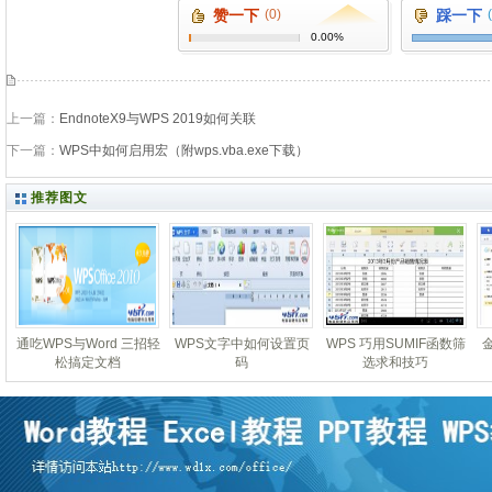
赞一下
(0)
踩一下
0.00%
上一篇：
EndnoteX9与WPS 2019如何关联
下一篇：
WPS中如何启用宏（附wps.vba.exe下载）
推荐图文
通吃WPS与Word 三招轻
WPS文字中如何设置页
WPS 巧用SUMIF函数筛
松搞定文档
码
选求和技巧