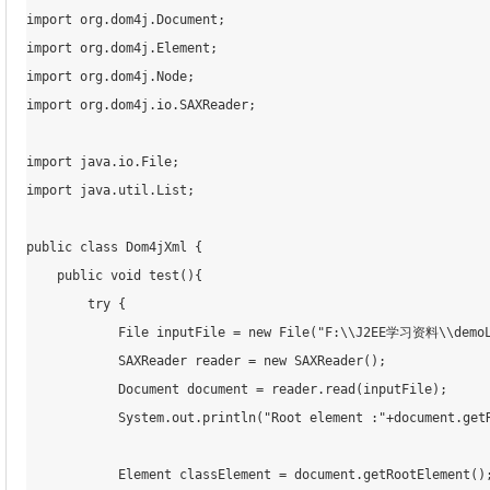
import org
.dom
4j
.Document
;
import org
.dom
4j
.Element
;
import org
.dom
4j
.Node
;
import org
.dom
4j
.io
.SAXReader
;
import java
.io
.File
;
import java
.util
.List
;
public class Dom4jXml {

    public void test(){

        try {

            File inputFile = new File(
"F:\\J2EE学习资料\\demoLe
            SAXReader reader = new SAXReader()
;
            Document document = reader
.read
(inputFile)
;
            System
.out
.println
(
"Root element :"
+document
.get
            Element classElement = document
.getRootElement
()