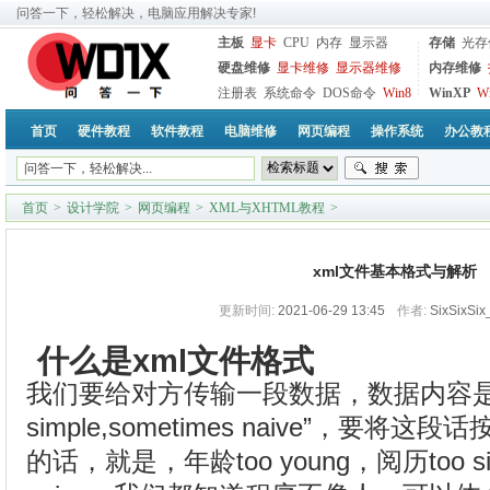
问答一下，轻松解决，电脑应用解决专家!
主板
显卡
CPU
内存
显示器
存储
光存
硬盘维修
显卡维修
显示器维修
内存维修
注册表
系统命令
DOS命令
Win8
WinXP
W
首页
硬件教程
软件教程
电脑维修
网页编程
操作系统
办公教
首页
>
设计学院
>
网页编程
>
XML与XHTML教程
>
xml文件基本格式与解析
更新时间:
2021-06-29 13:45
作者:
SixSixSix
什么是xml文件格式
我们要给对方传输一段数据，数据内容是“too 
simple,sometimes naive”，要
的话，就是，年龄too young，阅历too si