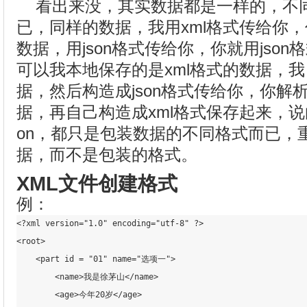
看出来没，其实数据都是一样的，不
已，同样的数据，我用xml格式传给你，
数据，用json格式传给你，你就用jso
可以我本地保存的是xml格式的数据，
据，然后构造成json格式传给你，你解析
据，再自己构造成xml格式保存起来，说白
on，都只是包装数据的不同格式而已，
据，而不是包装的格式。
XML文件创建格式
例：
<?xml version="1.0" encoding="utf-8" ?>
<
root
>
<
part
id
 = "
01
" 
name
=
"选项一"
>
<
name
>
我是徐茅山
</
name
>
<
age
>
今年20岁
</
age
>