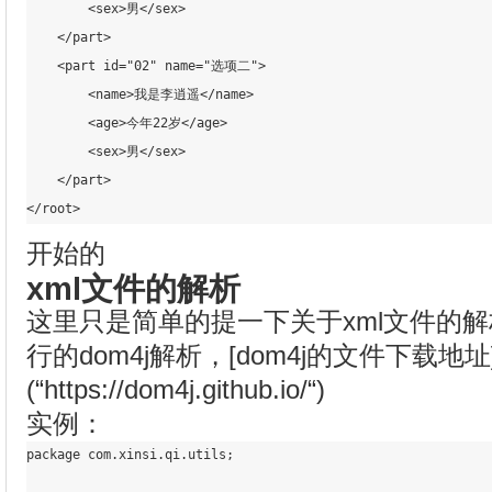
<
sex
>
男
</
sex
>
</
part
>
<
part
id
=
"02"
name
=
"选项二"
>
<
name
>
我是李逍遥
</
name
>
<
age
>
今年22岁
</
age
>
<
sex
>
男
</
sex
>
</
part
>
</
root
>
开始的
xml文件的解析
这里只是简单的提一下关于xml文件的
行的dom4j解析，[dom4j的文件下载地址
(“https://dom4j.github.io/“)
实例：
package 
com
.xinsi
.qi
.utils
;