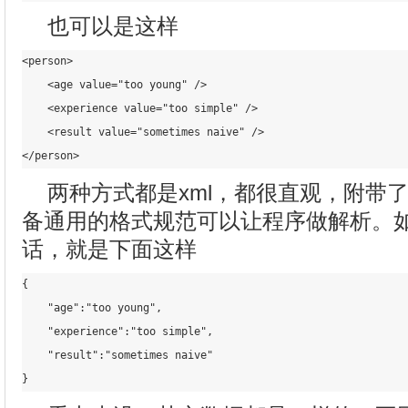
也可以是这样
<
person
>
<
age
value
=
"too young"
 />
<
experience
value
=
"too simple"
 />
<
result
value
=
"sometimes naive"
 />
</
person
>
两种方式都是xml，都很直观，附带
备通用的格式规范可以让程序做解析。如果
话，就是下面这样
{

    "
age
":
"too young"
,

    "
experience
":
"too simple"
,

    "
result
":
"sometimes naive"
}