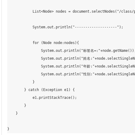
            List<Node> nodes = document
.selectNodes
(
"/class/
            System
.out
.println
(
"--------------------"
)
;
            for (Node node:nodes){

                System
.out
.println
(
"标签名=:"
+node
.getName
())
                System
.out
.println
(
"姓名:"
+node
.selectSingleN
                System
.out
.println
(
"年龄:"
+node
.selectSingleN
                System
.out
.println
(
"性别:"
+node
.selectSingleN
            }

        } catch (Exception e1) {

            e1
.printStackTrace
()
;
        }

    }

}