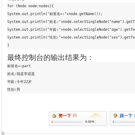
for (Node node:nodes){

System
.out
.println
(
"标签名=:"
+node
.getName
())
;
System
.out
.println
(
"姓名:"
+node
.selectSingleNode
(
"name"
)
.getT
System
.out
.println
(
"年龄:"
+node
.selectSingleNode
(
"age"
)
.getTe
System
.out
.println
(
"性别:"
+node
.selectSingleNode
(
"sex"
)
.getTe
}
最终控制台的输出结果为：
标签名
=
:part

姓名:我是李逍遥

年龄:今年22岁

性别:男
赞一下
(0)
踩一下
0.00%